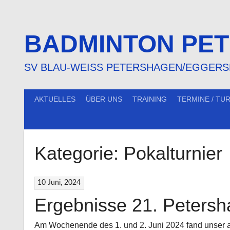
Springe
zum
Inhalt
BADMINTON PE
SV BLAU-WEISS PETERSHAGEN/EGGERSDO
AKTUELLES
ÜBER UNS
TRAINING
TERMINE / TU
Kategorie:
Pokalturnier
10 Juni, 2024
Ergebnisse 21. Petersh
Am Wochenende des 1. und 2. Juni 2024 fand unser al