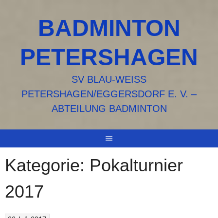
Springe
zum
BADMINTON
Inhalt
PETERSHAGEN
SV BLAU-WEISS P
ETERSHAGEN/EGGERSDORF E. V. – A
BTEILUNG BADMINTON
Kategorie:
Pokalturnier
2017