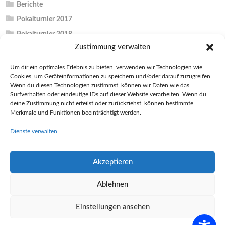
Berichte
Pokalturnier 2017
Pokalturnier 2018
Zustimmung verwalten
Pokalturnier 2019
Pokalturnier 2022
Um dir ein optimales Erlebnis zu bieten, verwenden wir Technologien wie
Cookies, um Geräteinformationen zu speichern und/oder darauf zuzugreifen.
Pokalturnier 2023
Wenn du diesen Technologien zustimmst, können wir Daten wie das
Pokalturnier 2024
Surfverhalten oder eindeutige IDs auf dieser Website verarbeiten. Wenn du
deine Zustimmung nicht erteilst oder zurückziehst, können bestimmte
Unkategorisiert
Merkmale und Funktionen beeinträchtigt werden.
Vereinsinterna
Dienste verwalten
Akzeptieren
Ablehnen
Einstellungen ansehen
© 2026 BADMINTON PETERSHAGEN
ENTWORFEN VON THEMEBOY