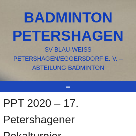
Springe
zum
BADMINTON
Inhalt
PETERSHAGEN
SV BLAU-WEISS P
ETERSHAGEN/EGGERSDORF E. V. – A
BTEILUNG BADMINTON
PPT 2020 – 17.
Petershagener
Pokalturnier