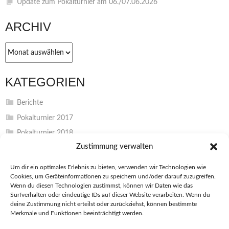
Update zum Pokalturnier am 06./07.06.2026
ARCHIV
Archiv
KATEGORIEN
Berichte
Pokalturnier 2017
Pokalturnier 2018
Zustimmung verwalten
Pokalturnier 2019
Pokalturnier 2022
Um dir ein optimales Erlebnis zu bieten, verwenden wir Technologien wie
Cookies, um Geräteinformationen zu speichern und/oder darauf zuzugreifen.
Pokalturnier 2023
Wenn du diesen Technologien zustimmst, können wir Daten wie das
Pokalturnier 2024
Surfverhalten oder eindeutige IDs auf dieser Website verarbeiten. Wenn du
deine Zustimmung nicht erteilst oder zurückziehst, können bestimmte
Unkategorisiert
Merkmale und Funktionen beeinträchtigt werden.
Vereinsinterna