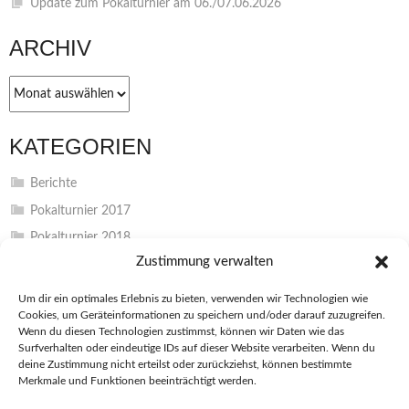
Update zum Pokalturnier am 06./07.06.2026
ARCHIV
Archiv
KATEGORIEN
Berichte
Pokalturnier 2017
Pokalturnier 2018
Zustimmung verwalten
Pokalturnier 2019
Pokalturnier 2022
Um dir ein optimales Erlebnis zu bieten, verwenden wir Technologien wie
Cookies, um Geräteinformationen zu speichern und/oder darauf zuzugreifen.
Pokalturnier 2023
Wenn du diesen Technologien zustimmst, können wir Daten wie das
Pokalturnier 2024
Surfverhalten oder eindeutige IDs auf dieser Website verarbeiten. Wenn du
deine Zustimmung nicht erteilst oder zurückziehst, können bestimmte
Unkategorisiert
Merkmale und Funktionen beeinträchtigt werden.
Vereinsinterna