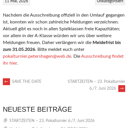
11 Mai, 2026
Unkategorisiert
Nachdem die Ausschreibung offiziell in den Umlauf gegangen
ist, konnten wir schon zahlreiche Meldungen verzeichnen.
Aktuell gibt es noch in allen Spielklassen freie Kapazitäten;
vor allem in der A-Klasse würden wir uns über weitere
Meldungen freuen. Daher verlängern wir die
Meldefrist bis
zum 31.05.2026
. Bitte meldet euch unter
pokalturnier.petershagen@web.de
. Die
Ausschreibung findet
ihr hier
.
ARTIKEL-
←
SAVE THE DATE
STARTZEITEN – 23. Pokalturnier
6./7. Juni 2026
→
NAVIGATION
NEUESTE BEITRÄGE
STARTZEITEN – 23. Pokalturnier 6./7. Juni 2026