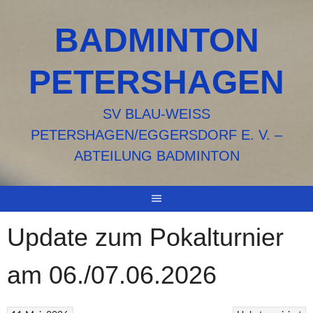
Springe
zum
BADMINTON
Inhalt
PETERSHAGEN
SV BLAU-WEISS P
ETERSHAGEN/EGGERSDORF E. V. – A
BTEILUNG BADMINTON
Update zum Pokalturnier
am 06./07.06.2026