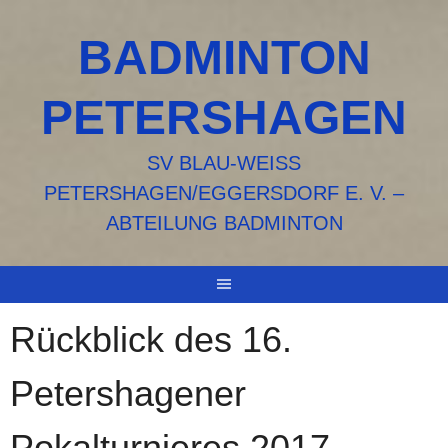
Springe
zum
BADMINTON
Inhalt
PETERSHAGEN
SV BLAU-WEISS P
ETERSHAGEN/EGGERSDORF E. V. – A
BTEILUNG BADMINTON
Rückblick des 16.
Petershagener
Pokalturnieres 2017