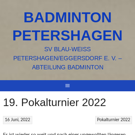
Springe
zum
BADMINTON
Inhalt
PETERSHAGEN
SV BLAU-WEISS P
ETERSHAGEN/EGGERSDORF E. V. – A
BTEILUNG BADMINTON
19. Pokalturnier 2022
16 Juni, 2022
Pokalturnier 2022
Es ist wieder so weit und nach einer ungewollten längeren