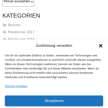
KATEGORIEN
Berichte
Pokalturnier 2017
Pokalturnier 2018
Zustimmung verwalten
Pokalturnier 2019
Pokalturnier 2022
Um dir ein optimales Erlebnis zu bieten, verwenden wir Technologien wie
Cookies, um Geräteinformationen zu speichern und/oder darauf zuzugreifen.
Pokalturnier 2023
Wenn du diesen Technologien zustimmst, können wir Daten wie das
Pokalturnier 2024
Surfverhalten oder eindeutige IDs auf dieser Website verarbeiten. Wenn du
deine Zustimmung nicht erteilst oder zurückziehst, können bestimmte
Unkategorisiert
Merkmale und Funktionen beeinträchtigt werden.
Vereinsinterna
Dienste verwalten
Akzeptieren