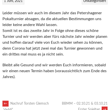
1 Juni, 2021
Unkategorisiert
Leider müssen wir auch im diesem Jahr das Petershagener
Pokalturnier absagen, da die aktuellen Bestimmungen uns
leider keine andere Wahl lassen.
Somit ist es das zweite Jahr in Folge ohne dieses schöne
Turnier und wir werden aber fürs nächste Jahr wieder planen
und hoffen darauf viele von Euch wieder sehen zu können,
denn Corona hat jetzt zwei mal das Turnier gewonnen und
ein drittes mal muss es ja nicht sein.
Bleibt alle Gesund und wir werden Euch informieren, sobald
wir einen neuen Termin haben (voraussichtlich zum Ende des
Jahres).
ARTIKEL-
←
Nachruf Torsten Glemsch
BBMM – 02.10.21 & 03.10.21
Erster Spieltag
→
„Vaddi“