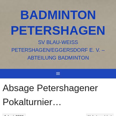
Springe
zum
BADMINTON
Inhalt
PETERSHAGEN
SV BLAU-WEISS P
ETERSHAGEN/EGGERSDORF E. V. – A
BTEILUNG BADMINTON
Absage Petershagener
Pokalturnier…