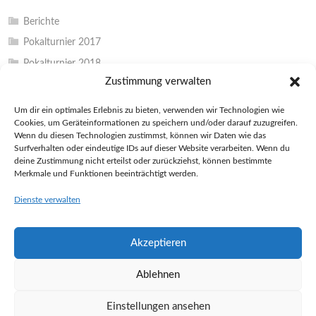
Berichte
Pokalturnier 2017
Pokalturnier 2018
Zustimmung verwalten
Pokalturnier 2019
Pokalturnier 2022
Um dir ein optimales Erlebnis zu bieten, verwenden wir Technologien wie
Cookies, um Geräteinformationen zu speichern und/oder darauf zuzugreifen.
Pokalturnier 2023
Wenn du diesen Technologien zustimmst, können wir Daten wie das
Pokalturnier 2024
Surfverhalten oder eindeutige IDs auf dieser Website verarbeiten. Wenn du
deine Zustimmung nicht erteilst oder zurückziehst, können bestimmte
Unkategorisiert
Merkmale und Funktionen beeinträchtigt werden.
Vereinsinterna
Dienste verwalten
Akzeptieren
Ablehnen
Einstellungen ansehen
© 2026 BADMINTON PETERSHAGEN